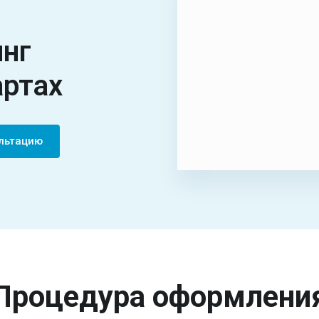
инг
артах
ультацию
Процедура оформлени