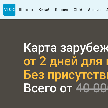
Шенген
Китай
Япония
США
Англия
Карта зарубеж
от 2 дней для
Без присутств
Всего от
40 0
0