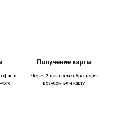
ы
Получение карты
 офис в
Через 2 дня после обращения
урге.
вручаем вам карту.