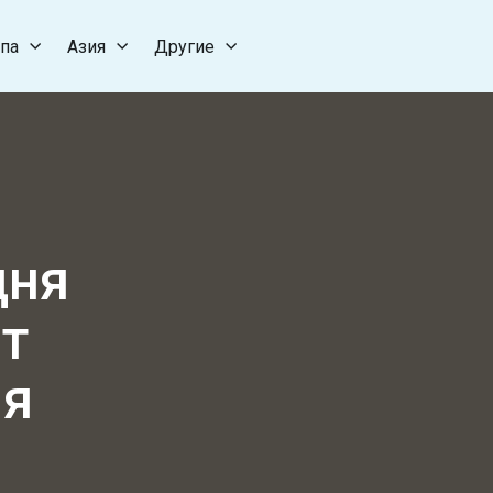
па
Азия
Другие
дня
ет
ия