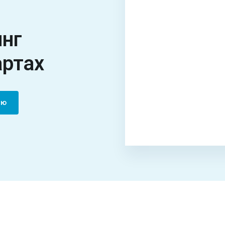
инг
артах
ию