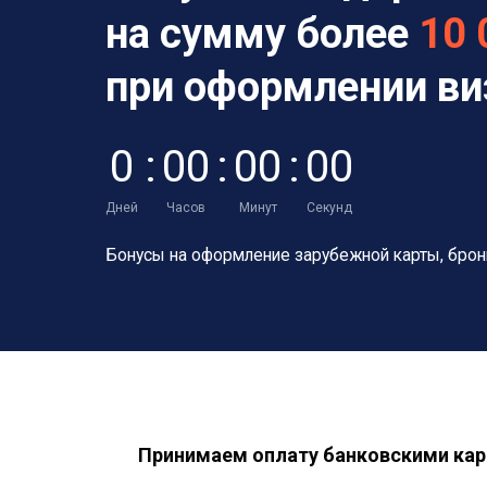
на сумму более
10 
при оформлении в
0
:
0
0
:
0
0
:
0
0
Дней
Часов
Минут
Секунд
Бонусы на оформление зарубежной карты,
брон
Принимаем оплату банковскими кар