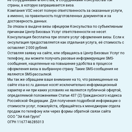
не сотрудниками агентства, а сотрудниками Консульства той
страны, в которую запрашивается виза.
Компания VSC несет полную ответственность за оказанные услуги,
а именно, за правильность подготовленных документов и за
достоверность данных.
За отказы в выдаче визы офицером Консульства по субъективным
причинам Центр Визовых Услуг ответственности не несет.
Консультация бесплатна при оплате услуг оформления визы. Если к
онсультация предоставляется как отдельная услуга, её стоимость с
оставляет 2 000 рублей.
Оставляя заявку на сайте, или обращаясь в Центр Визовых Услуг по
телефону, вы можете получать разовые информирующие SMS-
сообщения, нацеленные на повышение удобства в процессе
оформления визы в выбранную страну. Такие SMS-сообщения не
являются SMS-рассылкой.
Мы так же обращаем ваше внимание на то, что размещенные на
сайте visa-sc.ru данные носят исключительно информационный
характер и ни при каких условиях не являются публичной офертой,
определяемой положениями Статьи 437 (2) Гражданского кодекса
Российской Федерации. Для получения подробной информации о
стоимости услуг, пожалуйста, обращайтесь к менеджерам отдела
продаж по телефону или через формы обратной связи сайта
ООО "Эй Кей Групп"
ОГРН 1167746285013