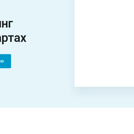
инг
артах
ию