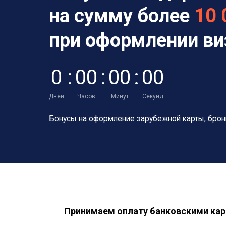
на сумму более
10 
при оформлении в
0
:
0
0
:
0
0
:
0
0
Дней
Часов
Минут
Секунд
Бонусы на оформление зарубежной карты,
брон
Принимаем оплату банковскими кар