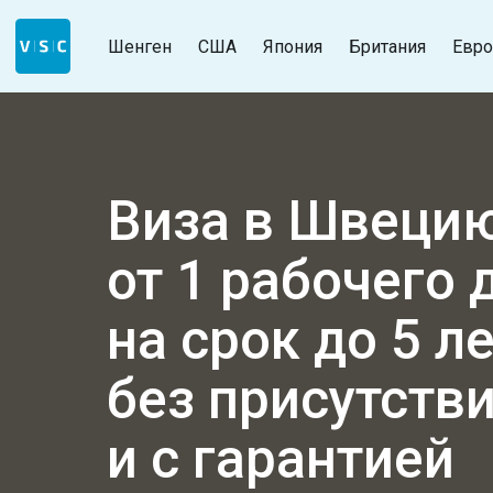
Шенген
США
Япония
Британия
Евро
Виза в Швеци
от 1 рабочего 
на срок до 5 л
без присутств
и с гарантией