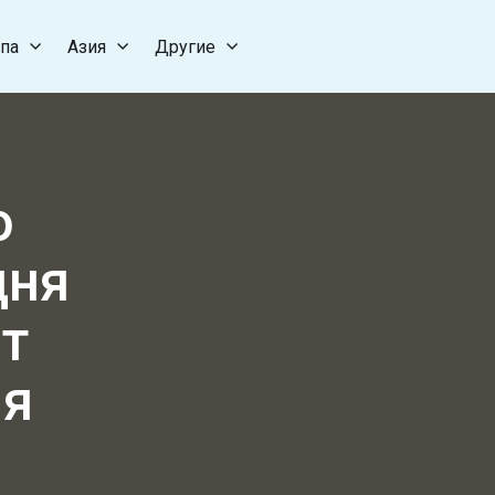
па
Азия
Другие
ю
дня
ет
ия