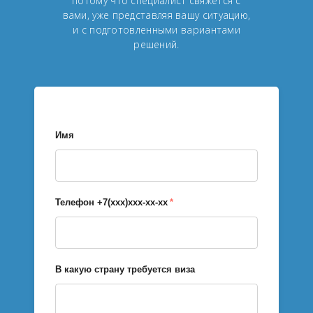
потому что специалист свяжется с
вами, уже представляя вашу ситуацию,
и с подготовленными вариантами
решений.
Имя
Телефон +7(xxx)xxx-xx-xx
*
В какую страну требуется виза