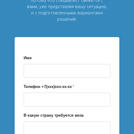
потому что специалист свяжется с
вами, уже представляя вашу ситуацию,
и с подготовленными вариантами
решений.
Имя
Телефон +7(xxx)xxx-xx-xx
*
В какую страну требуется виза