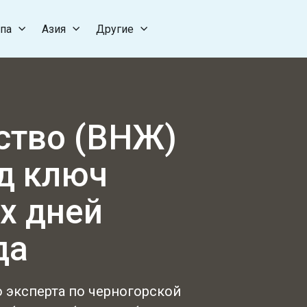
па
Азия
Другие
ство (ВНЖ)
д ключ
х дней
да
 эксперта по черногорской