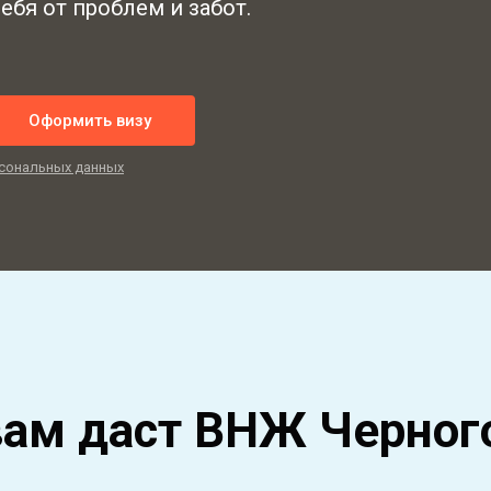
ебя от проблем и забот.
Оформить визу
сональных данных
вам даст ВНЖ Черног