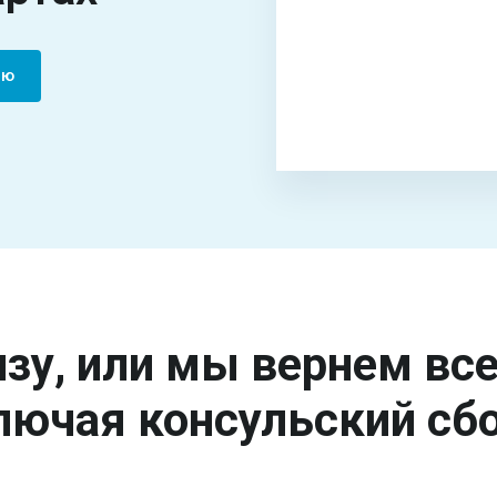
ию
зу, или мы вернем вс
лючая консульский сбо