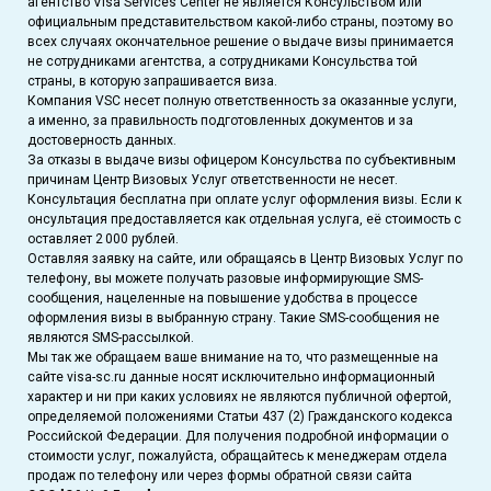
агентство Visa Services Center не является Консульством или
официальным представительством какой-либо страны, поэтому во
всех случаях окончательное решение о выдаче визы принимается
не сотрудниками агентства, а сотрудниками Консульства той
страны, в которую запрашивается виза.
Компания VSC несет полную ответственность за оказанные услуги,
а именно, за правильность подготовленных документов и за
достоверность данных.
За отказы в выдаче визы офицером Консульства по субъективным
причинам Центр Визовых Услуг ответственности не несет.
Консультация бесплатна при оплате услуг оформления визы. Если к
онсультация предоставляется как отдельная услуга, её стоимость с
оставляет 2 000 рублей.
Оставляя заявку на сайте, или обращаясь в Центр Визовых Услуг по
телефону, вы можете получать разовые информирующие SMS-
сообщения, нацеленные на повышение удобства в процессе
оформления визы в выбранную страну. Такие SMS-сообщения не
являются SMS-рассылкой.
Мы так же обращаем ваше внимание на то, что размещенные на
сайте visa-sc.ru данные носят исключительно информационный
характер и ни при каких условиях не являются публичной офертой,
определяемой положениями Статьи 437 (2) Гражданского кодекса
Российской Федерации. Для получения подробной информации о
стоимости услуг, пожалуйста, обращайтесь к менеджерам отдела
продаж по телефону или через формы обратной связи сайта