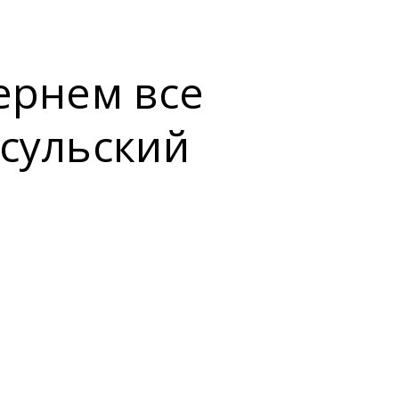
ернем все
нсульский