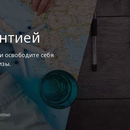
антией
и освободите себя
изы.
анных