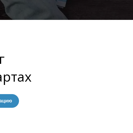
г
артах
тацию