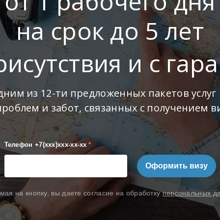
от 1 рабочего дня
на срок до 5 лет
рисутствия и с гар
дним из 12-ти предложенных пакетов услуг 
проблем и забот, связанных с получением в
Телефон +7(xxx)xxx-xx-xx
*
Оформить визу
мая на кнопку, вы даете согласие на обработку
персональных д