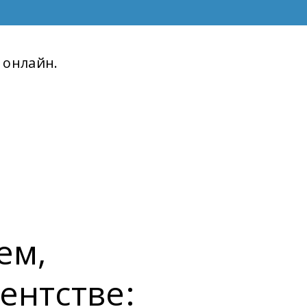
 онлайн.
ем,
ентстве: