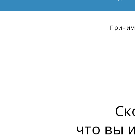
Принима
Ск
что вы 