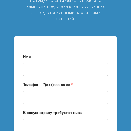
потому что специалист свяжется с
вами, уже представляя вашу ситуацию,
и с подготовленными вариантами
решений.
Имя
Телефон +7(xxx)xxx-xx-xx
*
В какую страну требуется виза