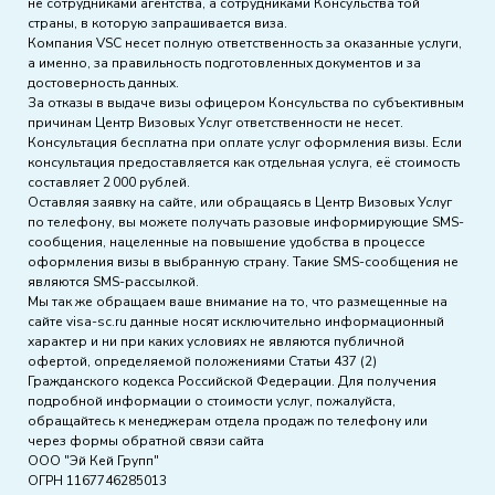
не сотрудниками агентства, а сотрудниками Консульства той
страны, в которую запрашивается виза.
Компания VSC несет полную ответственность за оказанные услуги,
а именно, за правильность подготовленных документов и за
достоверность данных.
За отказы в выдаче визы офицером Консульства по субъективным
причинам Центр Визовых Услуг ответственности не несет.
Консультация бесплатна при оплате услуг оформления визы. Если
консультация предоставляется как отдельная услуга, её стоимость
составляет 2 000 рублей.
Оставляя заявку на сайте, или обращаясь в Центр Визовых Услуг
по телефону, вы можете получать разовые информирующие SMS-
сообщения, нацеленные на повышение удобства в процессе
оформления визы в выбранную страну. Такие SMS-сообщения не
являются SMS-рассылкой.
Мы так же обращаем ваше внимание на то, что размещенные на
сайте visa-sc.ru данные носят исключительно информационный
характер и ни при каких условиях не являются публичной
офертой, определяемой положениями Статьи 437 (2)
Гражданского кодекса Российской Федерации. Для получения
подробной информации о стоимости услуг, пожалуйста,
обращайтесь к менеджерам отдела продаж по телефону или
через формы обратной связи сайта
ООО "Эй Кей Групп"
ОГРН 1167746285013