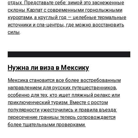
отдых. Представьте себе: зимой это заснеженные
склоны Карпат с современными горнолыжными
курортами, а круглый год — целебные термальные
источники и спа-центры, где можно восстановить
силы
.
Нужна ли виза в Мексику
Мексика становится все более востребованным
направлением для русских путешественников,
особенно для тех, кто ищет пляжный релакс или
приключенческий туризм. Вместе с ростом
популярности ужесточились и правила въезда:
пересечение границы теперь сопровождается
более тщательными проверками.