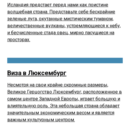
Исландия предстает перед нами как поистине
волшебная страна. Представьте себе бескрайние
зеленые луга, окутанные мистическим туманом,
величественные вулканы, устремляющиеся к небу,
и бесчисленные стада овец, мирно пасущиеся на
просторах.
Виза в Люксембург
Несмотря на свои крайне скромные размеры,
Великое Герцогство Люксембург, расположенное в
самом центре Западной Европы, играет большую и
влиятельную роль. Эта небольшая страна обладает
значительным экономическим весом и является
важным культурным центром.