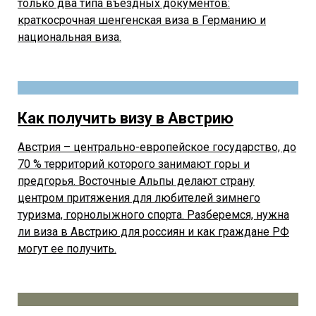
только два типа въездных документов:
краткосрочная шенгенская виза в Германию и
национальная виза.
Как получить визу в Австрию
Австрия – центрально-европейское государство, до
70 % территорий которого занимают горы и
предгорья. Восточные Альпы делают страну
центром притяжения для любителей зимнего
туризма, горнолыжного спорта. Разберемся, нужна
ли виза в Австрию для россиян и как граждане РФ
могут ее получить.