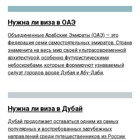
Нужна ли виза в ОАЭ
Объединенные Арабские Эмираты (ОАЭ) — это
федерация семи самостоятельных эмиратов. Страна
знаменита на весь мир своей ультрасовременной
архитектурой, особенно футуристическими
небоскребами, которые формируют узнаваемый
силуэт городов вроде Дубая и Абу-Даби.
Нужна ли виза в Дубай
Дубай продолжает оставаться одним из самых
популярных и востребованных зарубежных
направлений среди путешественников из России.